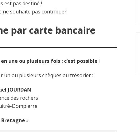
 est pas destiné !
 je ne souhaite pas contribuer!
e par carte bancaire
en une ou plusieurs fois : c’est possible
!
er un ou plusieurs chèques au trésorier :
aël JOURDAN
ence des rochers
uitré-Dompierre
e Bretagne
».