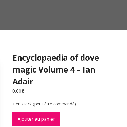
Encyclopaedia of dove
magic Volume 4 – Ian
Adair
0,00
€
1 en stock (peut être commandé)
quantité
Ajouter au panier
de