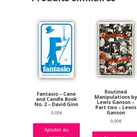
Routined
Fantasio – Cane
Manipulations b
and Candle Book
Lewis Ganson –
No. 2 – David Ginn
Part two – Lewis
Ganson
0,00
€
0,00
€
Ajouter au