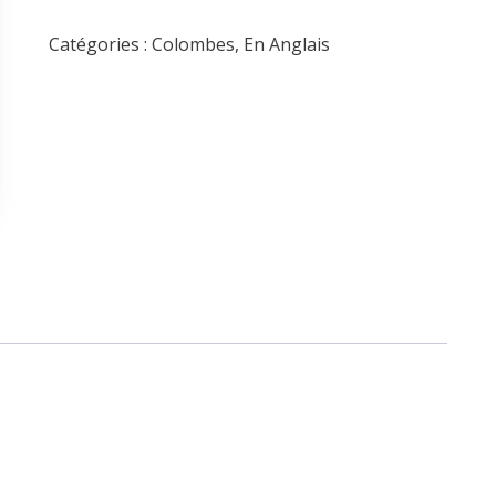
Encyclopaedia
of
Catégories :
Colombes
,
En Anglais
dove
magic
Volume
4
–
Ian
Adair