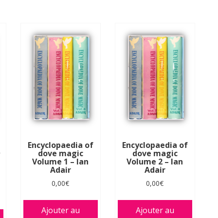
Encyclopaedia of
Encyclopaedia of
dove magic
dove magic
y
Volume 1 – Ian
Volume 2 – Ian
Adair
Adair
0,00
€
0,00
€
Ajouter au
Ajouter au