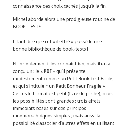
connaissance des choix cachés jusqu’à la fin.
Michel aborde alors une prodigieuse routine de
BOOK-TESTS.
Il faut dire que cet « illettré » possède une
bonne bibliothèque de book-tests !
Non seulement il les connait bien, mais il en a
conçu un : le «
PBF
» qu’il présente
modestement comme un
P
etit
B
ook-test
F
acile,
et qui s’intitule « un
P
etit
B
onheur
F
ragile ».
Certes le format est petit (livre de poche), mais
les possibilités sont grandes : trois effets
immédiats basés sur des principes
mnémotechniques simples ; mais aussi la
possibilité d’associer d’autres effets en utilisant