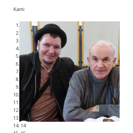
Kami
1
2
3
4
5
6
7
8
9
10
11
12
13
14